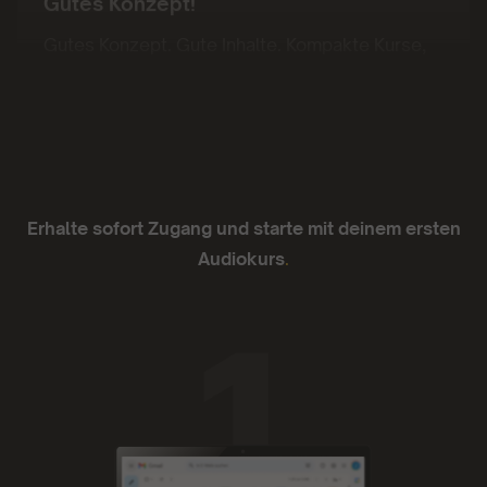
Gutes Konzept. Gute Inhalte. Kompakte Kurse,
die sich von Podcasts teils unterscheiden oder
abheben
- Juan Sanchez
Erhalte sofort Zugang und starte mit deinem ersten
Audiokurs
.
Ich liebe sie.
Die App läuft super zuverlässig, die
Funktionalität ist einfach und die Inhalte mega.
Ich liebe sie.
- Anno Lauten