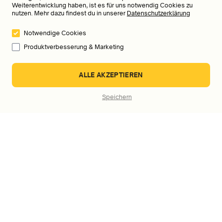
Weiterentwicklung haben, ist es für uns notwendig Cookies zu
nutzen. Mehr dazu findest du in unserer
Datenschutzerklärung
Welche Zahlungsmöglichkeiten bietet ihr an?
Notwendige Cookies
Produktverbesserung & Marketing
An wen kann ich mich wenden, wenn ich Fragen,
ALLE AKZEPTIEREN
Probleme oder Feedback habe?
Speichern
Dein Mentor im Ohr