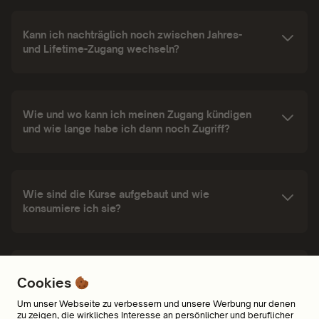
Kann ich nachträglich noch zwischen Jahres-
und Lifetime-Zugang wechseln?
Wie und wo kann ich meinen Zugang kündigen
und wie lange habe ich dann noch Zugriff?
Wie sind die Kurse aufgebaut und wie
konsumiere ich sie?
Wo und auf welchen Geräten kann ich meine
Cookies
Audiokurse hören?
Um unser Webseite zu verbessern und unsere Werbung nur denen
zu zeigen, die wirkliches Interesse an persönlicher und beruflicher