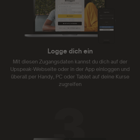
die Mentoren sind einfach klasse! Weiter so!
- Kim Marcy
Logge dich ein
Danke!
Mit diesen Zugangsdaten kannst du dich auf der
Upspeak-Webseite oder in der App einloggen und
Genau was ich gesucht und endlich gefunden
überall per Handy, PC oder Tablet auf deine Kurse
habe. Danke!
zugreifen
- Gia 1703