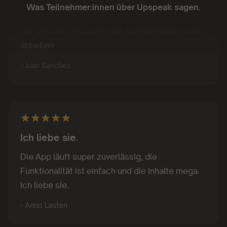
Gutes Konzept. Gute Inhalte. Kompakte Kurse,
Was Teilnehmer:innen über Upspeak sagen
.
die sich von Podcasts teils unterscheiden oder
abheben
- Juan Sanchez
Ich liebe sie.
Die App läuft super zuverlässig, die
Funktionalität ist einfach und die Inhalte mega.
Ich liebe sie.
- Anno Lauten