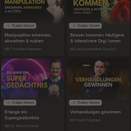
Trailer hören
Trailer hören
Manipulation erkennen,
Besser kommen: häufigere
abwehren & nutzen
& intensivere Org//smen
Mit
Thorsten Havener
Mit
Lea Holzfurtner (sie/ihr)
Trailer hören
Trailer hören
Erlange ein
Verhandlungen gewinnen
Supergedächtnis
Mit
Foad Forghani
Mit
Dr. Boris Konrad