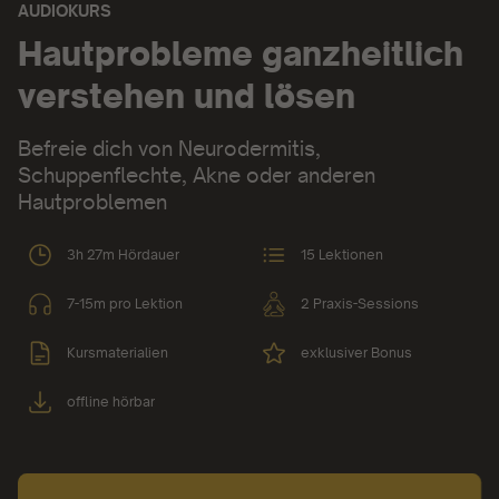
AUDIOKURS
Audiokurs:
Hautprobleme ganzheitlich
verstehen und lösen
Befreie dich von Neurodermitis,
Schuppenflechte, Akne oder anderen
Hautproblemen
3h 27m Hördauer
15 Lektionen
7-15m pro Lektion
2 Praxis-Sessions
Kursmaterialien
exklusiver Bonus
offline hörbar