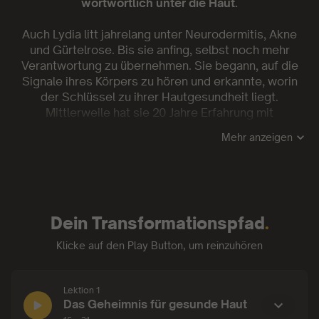
wortwörtlich unter die Haut.
Auch Lydia litt jahrelang unter Neurodermitis, Akne
und Gürtelrose. Bis sie anfing, selbst noch mehr
Verantwortung zu übernehmen. Sie begann, auf die
Signale ihres Körpers zu hören und erkannte, worin
der Schlüssel zu ihrer Hautgesundheit liegt.
Mittlerweile hat sie 20 Jahre Erfahrung mit
Hautthemen und alternativen Lösungen.
Mehr anzeigen
In diesem Kurs lernst du in 15 Lektionen und 2
Praxis-Sessions
✨
ganzheitliche Zusammenhänge zwischen deinen
Dein Transformationspfad
.
Emotionen und Hautproblemen zu verstehen
✨
den Einfluss von Ernährung, Hautpflege,
Klicke auf den Play Button, um reinzuhören
Stressbewältigung, Selbstliebe, Abgrenzung und
Achtsamkeit auf deine Hautgesundheit zu erkennen
✨
deine Selbstheilungskräfte zu aktivieren
Lektion 1
Lektion 1:
Das Geheimnis für gesunde Haut
Wenn du dann die wahren Ursachen deines