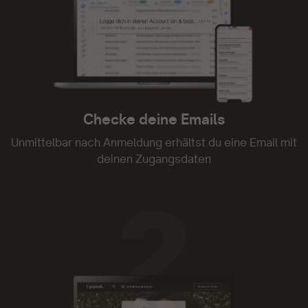
Tolle Plattform
Tolle Plattform. Kann ich nur empfehlen
- Constanze Seefried
Checke deine Emails
Unmittelbar nach Anmeldung erhältst du eine Email mit
deinen Zugangsdaten
Upspeak ist genial.
Upspeak ist genial. Ich habe oft nicht die Zeit
Videos zu folgen oder gar Texte zu lesen.
Audiodateien kann man auch mal nebenbei oder
beim Spaziergang mit dem Hund genießen. Und