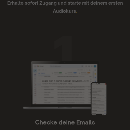
Erhalte sofort Zugang und starte mit deinem ersten
Audiokurs
.
Ich liebe sie.
Die App läuft super zuverlässig, die
Funktionalität ist einfach und die Inhalte mega.
Ich liebe sie.
- Anno Lauten
Tolle Plattform
Tolle Plattform. Kann ich nur empfehlen
- Constanze Seefried
Checke deine Emails