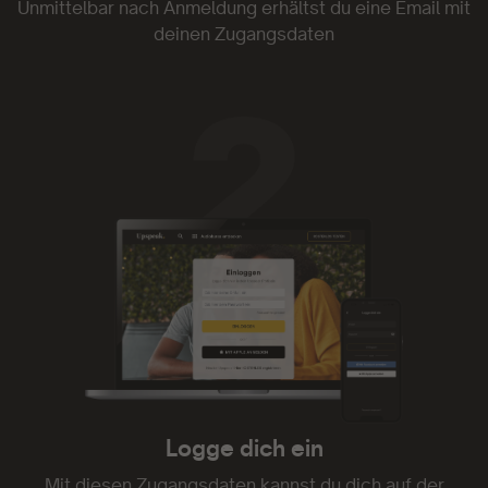
Unmittelbar nach Anmeldung erhältst du eine Email mit
deinen Zugangsdaten
Upspeak ist genial.
Upspeak ist genial. Ich habe oft nicht die Zeit
Videos zu folgen oder gar Texte zu lesen.
Audiodateien kann man auch mal nebenbei oder
beim Spaziergang mit dem Hund genießen. Und
die Mentoren sind einfach klasse! Weiter so!
- Kim Marcy
Logge dich ein
Danke!
Mit diesen Zugangsdaten kannst du dich auf der