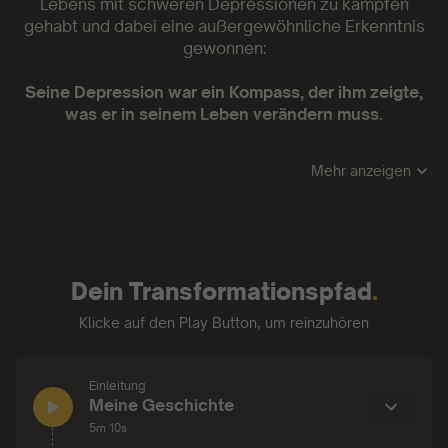
Lebens mit schweren Depressionen zu kämpfen
gehabt und dabei eine außergewöhnliche Erkenntnis
gewonnen:
Seine Depression war ein Kompass, der ihm zeigte,
was er in seinem Leben verändern muss.
In diesem Upspeak Audiokurs nimmt dich Maarten mit
Mehr anzeigen
in seine Welt.
Das erwartet dich im Kurs:
✨
Neue Perspektiven auf Depressionen
Dein Transformationspfad
.
Erfahre, warum Depressionen nicht die Ursache
deiner negativen Gefühle sind, sondern eine
Klicke auf den Play Button, um reinzuhören
natürliche Reaktion auf das Ignorieren deiner wahren
Bedürfnisse.
Einleitung
✨
Emotionen annehmen und kommunizieren
Einleitung:
Meine Geschichte
Lerne, deine Gefühle zu akzeptieren und über sie zu
5m 10s
sprechen.