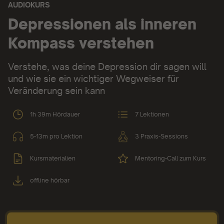
AUDIOKURS
Audiokurs:
Depressionen als inneren
Kompass verstehen
Verstehe, was deine Depression dir sagen will
und wie sie ein wichtiger Wegweiser für
Veränderung sein kann
1h 39m Hördauer
7 Lektionen
5-13m pro Lektion
3 Praxis-Sessions
Kursmaterialien
Mentoring-Call zum Kurs
offline hörbar