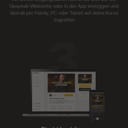
Genau was ich gesucht und endlich gefunden
Upspeak-Webseite oder in der App einloggen und
überall per Handy, PC oder Tablet auf deine Kurse
habe. Danke!
zugreifen
- Gia 1703