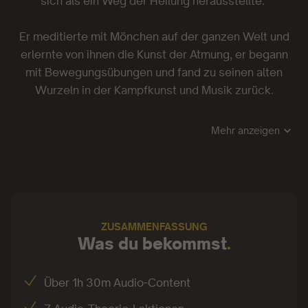
sich als ein Weg der Heilung herausstellte.
Er meditierte mit Mönchen auf der ganzen Welt und
erlernte von ihnen die Kunst der Atmung, er begann
mit Bewegungsübungen und fand zu seinen alten
Wurzeln in der Kampfkunst und Musik zurück.
Maarten hat auf Bühnen der ganzen Welt über
Mehr anzeigen
psychische Gesundheit gesprochen, er ist gefragter
Redner bei Kongressen und Firmenveranstaltungen,
hat ein Buch mit dem Titel #hackingmydepression
geschrieben und hunderten von Menschen geholfen,
ihren eigenen Weg zur Heilung zu finden.
ZUSAMMENFASSUNG
Was du bekommst
.
Über 1h 30m Audio-Content