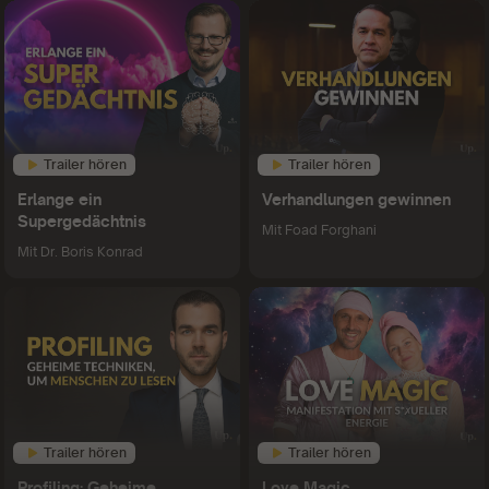
Trailer hören
Trailer hören
Erlange ein
Verhandlungen gewinnen
Supergedächtnis
Mit
Foad Forghani
Mit
Dr. Boris Konrad
Trailer hören
Trailer hören
Profiling: Geheime
Love Magic