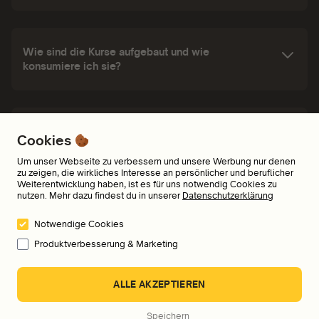
Wie sind die Kurse aufgebaut und wie
konsumiere ich sie?
Wo und auf welchen Geräten kann ich meine
Cookies
Audiokurse hören?
Um unser Webseite zu verbessern und unsere Werbung nur denen
zu zeigen, die wirkliches Interesse an persönlicher und beruflicher
Weiterentwicklung haben, ist es für uns notwendig Cookies zu
nutzen. Mehr dazu findest du in unserer
Datenschutzerklärung
Welche Zahlungsmöglichkeiten bietet ihr an?
Notwendige Cookies
Produktverbesserung & Marketing
An wen kann ich mich wenden, wenn ich Fragen,
ALLE AKZEPTIEREN
Probleme oder Feedback habe?
Speichern