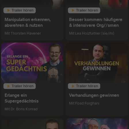
Trailer hören
Trailer hören
Manipulation erkennen,
Besser kommen: häufigere
abwehren & nutzen
& intensivere Org//smen
Mit
Thorsten Havener
Mit
Lea Holzfurtner (sie/ihr)
Trailer hören
Trailer hören
Erlange ein
Verhandlungen gewinnen
Supergedächtnis
Mit
Foad Forghani
Mit
Dr. Boris Konrad