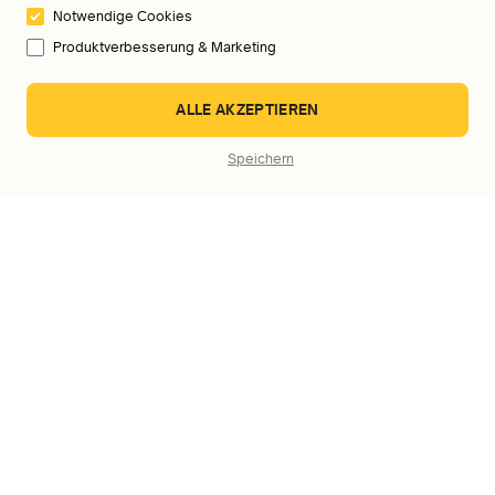
Notwendige Cookies
Produktverbesserung & Marketing
An wen kann ich mich wenden, wenn ich Fragen,
ALLE AKZEPTIEREN
Probleme oder Feedback habe?
Speichern
Dein Mentor im Ohr
Links
Rechtliches
7 Tage kostenlos testen
Rechtlicher Hinweis