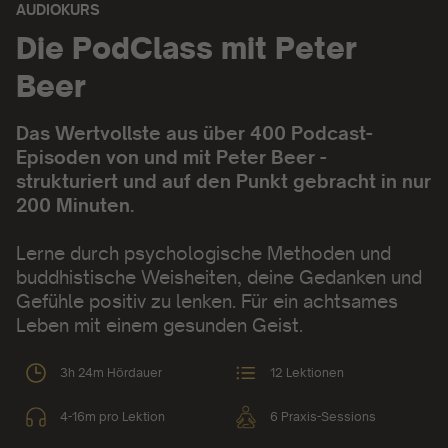
AUDIOKURS
Audiokurs:
Die PodClass mit Peter
Beer
Das Wertvollste aus über 400 Podcast-
Episoden von und mit Peter Beer -
strukturiert und auf den Punkt gebracht in nur
200 Minuten.
Lerne durch psychologische Methoden und
buddhistische Weisheiten, deine Gedanken und
Gefühle positiv zu lenken. Für ein achtsames
Leben mit einem gesunden Geist.
3h 24m Hördauer
12 Lektionen
4-16m pro Lektion
6 Praxis-Sessions