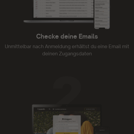
Tolle Plattform
Tolle Plattform. Kann ich nur empfehlen
- Constanze Seefried
Checke deine Emails
Unmittelbar nach Anmeldung erhältst du eine Email mit
deinen Zugangsdaten
Upspeak ist genial.
Upspeak ist genial. Ich habe oft nicht die Zeit
Videos zu folgen oder gar Texte zu lesen.
Audiodateien kann man auch mal nebenbei oder
beim Spaziergang mit dem Hund genießen. Und
die Mentoren sind einfach klasse! Weiter so!