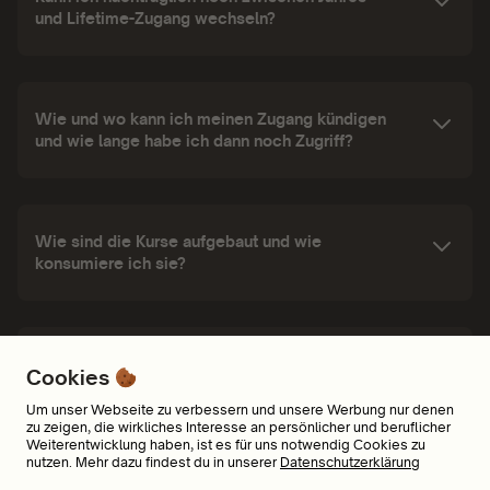
und Lifetime-Zugang wechseln?
Wie und wo kann ich meinen Zugang kündigen
und wie lange habe ich dann noch Zugriff?
Wie sind die Kurse aufgebaut und wie
konsumiere ich sie?
Wo und auf welchen Geräten kann ich meine
Cookies
Audiokurse hören?
Um unser Webseite zu verbessern und unsere Werbung nur denen
zu zeigen, die wirkliches Interesse an persönlicher und beruflicher
Weiterentwicklung haben, ist es für uns notwendig Cookies zu
nutzen. Mehr dazu findest du in unserer
Datenschutzerklärung
Welche Zahlungsmöglichkeiten bietet ihr an?