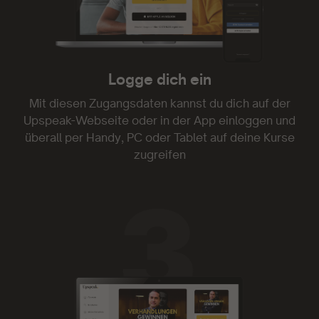
- Kim Marcy
Logge dich ein
Danke!
Mit diesen Zugangsdaten kannst du dich auf der
Upspeak-Webseite oder in der App einloggen und
Genau was ich gesucht und endlich gefunden
überall per Handy, PC oder Tablet auf deine Kurse
habe. Danke!
zugreifen
- Gia 1703