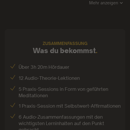
Mehr anzeigen
Heute ist Peter Beer einer der erfolgreichsten
Achtsamkeitslehrer Deutschlands und begeistert mit
seiner Authentizität und Nahbarkeit hunderttausende
Menschen. In seinen zahlreichen Spiegel-Bestsellern
und der gegründeten
“Achtsamkeitsakademie”
ZUSAMMENFASSUNG
verbindet er westliche Psychologie mit
Was du bekommst
.
buddhistischer Philosopie. In seinen Kursen teilt er
die wichtigsten Erkenntnisse und Methoden aus
Über 3h 20m Hördauer
vielen Jahren Arbeit aus tiefstem Herzen.
12 Audio-Theorie-Lektionen
5 Praxis-Sessions in Form von geführten
Meditationen
1 Praxis-Session mit Selbstwert-Affirmationen
6 Audio-Zusammenfassungen mit den
wichtigsten Lerninhalten auf den Punkt
gebracht