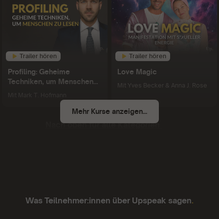
Trailer hören
Trailer hören
Profiling: Geheime
Love Magic
Techniken, um Menschen
Mit
Yves Becker & Anna J. Rose
zu lesen
Mit
Mark T. Hofmann
Mehr Kurse anzeigen...
Nach oben für alle Kategorien
Gutes Konzept!
Was Teilnehmer:innen über Upspeak sagen
.
Gutes Konzept. Gute Inhalte. Kompakte Kurse,
die sich von Podcasts teils unterscheiden oder