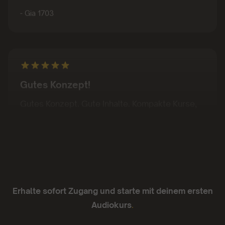
- Gia 1703
Gutes Konzept!
Gutes Konzept. Gute Inhalte. Kompakte Kurse,
die sich von Podcasts teils unterscheiden oder
abheben
- Juan Sanchez
Erhalte sofort Zugang und starte mit deinem ersten
Audiokurs
.
Ich liebe sie.