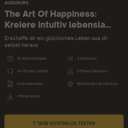
AUDIOKURS
Audiokurs:
The Art Of Happiness:
Kreiere intuitiv lebensla...
Erschaffe dir ein glückliches Leben aus dir
selbst heraus
2h 40m Hördauer
4 Lektionen
14-17m pro Lektion
5 Praxis-Sessions
Kursmaterialien
Mentoring-Call zum Kurs
offline hörbar
7 TAGE KOSTENLOS TESTEN