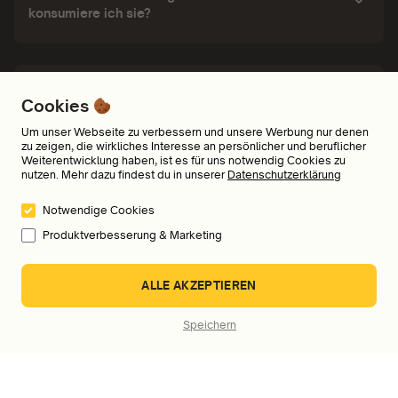
konsumiere ich sie?
Wo und auf welchen Geräten kann ich meine
Cookies
Audiokurse hören?
Um unser Webseite zu verbessern und unsere Werbung nur denen
zu zeigen, die wirkliches Interesse an persönlicher und beruflicher
Weiterentwicklung haben, ist es für uns notwendig Cookies zu
nutzen. Mehr dazu findest du in unserer
Datenschutzerklärung
Welche Zahlungsmöglichkeiten bietet ihr an?
Notwendige Cookies
Produktverbesserung & Marketing
An wen kann ich mich wenden, wenn ich Fragen,
ALLE AKZEPTIEREN
Probleme oder Feedback habe?
Speichern