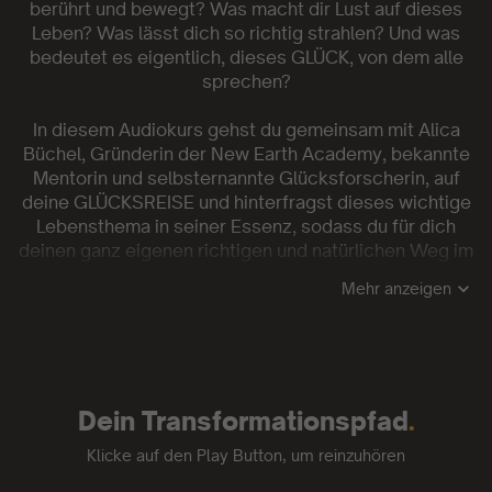
berührt und bewegt? Was macht dir Lust auf dieses
Leben? Was lässt dich so richtig strahlen? Und was
bedeutet es eigentlich, dieses GLÜCK, von dem alle
sprechen?
In diesem Audiokurs gehst du gemeinsam mit Alica
Büchel, Gründerin der New Earth Academy, bekannte
Mentorin und selbsternannte Glücksforscherin, auf
deine GLÜCKSREISE und hinterfragst dieses wichtige
Lebensthema in seiner Essenz, sodass du für dich
deinen ganz eigenen richtigen und natürlichen Weg im
Leben finden kannst.
Mehr anzeigen
Dich erwarten 4 Theorie-Lektionen und 5 Praxis-
Sessions, davon 2 Visionsreisen, 2 geführte
Meditationen und 1 Audio mit Poweraffirmationen zur
Stärkung deines Urvertrauens und Selbstwerts.
Dein Transformationspfad
.
Wenn du dich bisher mit Entscheidungen, Antworten
und Herausforderungen schwergetan hast, erhältst du
Klicke auf den Play Button, um reinzuhören
in diesem Kurs eine für dich passende Glücksformel,
die dich langfristig auf deiner Lebensreise begleiten