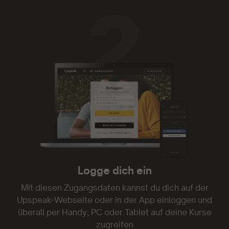
Upspeak ist genial.
Upspeak ist genial. Ich habe oft nicht die Zeit
Videos zu folgen oder gar Texte zu lesen.
Audiodateien kann man auch mal nebenbei oder
beim Spaziergang mit dem Hund genießen. Und
die Mentoren sind einfach klasse! Weiter so!
- Kim Marcy
Logge dich ein
Danke!
Mit diesen Zugangsdaten kannst du dich auf der
Upspeak-Webseite oder in der App einloggen und
Genau was ich gesucht und endlich gefunden
überall per Handy, PC oder Tablet auf deine Kurse
habe. Danke!
zugreifen