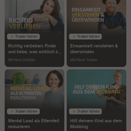
Trailer hören
Trailer hören
Richtig verlieben: Finde
Einsamkeit verstehen &
und liebe, was wirklich zu
überwinden
dir passt
Mit
Nina Deißler
Mit
René Träder
Trailer hören
Trailer hören
Mental Load als Elternteil
Hilf deinem Kind aus dem
reduzieren
Mobbing