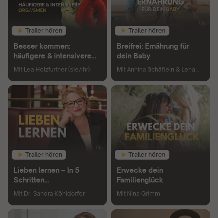
Trailer hören
Trailer hören
Besser kommen:
Breifrei: Ernährung für
häufigere & intensivere
dein Baby
Org//smen
Mit
Lea Holzfurtner (sie/ihr)
Mit
Annina Schäflein & Lena
Merz
Trailer hören
Trailer hören
Lieben lernen – In 5
Erwecke dein
Schritten
Familienglück
beziehungsfähig werden
Mit
Dr. Sandra Köhldorfer
Mit
Nina Grimm