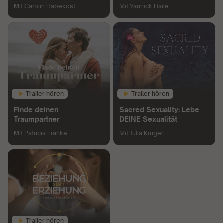
Mit
Carolin Habekost
Mit
Yannick Haile
Trailer hören
Trailer hören
Finde deinen
Sacred Sexuality: Lebe
Traumpartner
DEINE Sexualität
Mit
Patricia Franke
Mit
Julia Krüger
Trailer hören