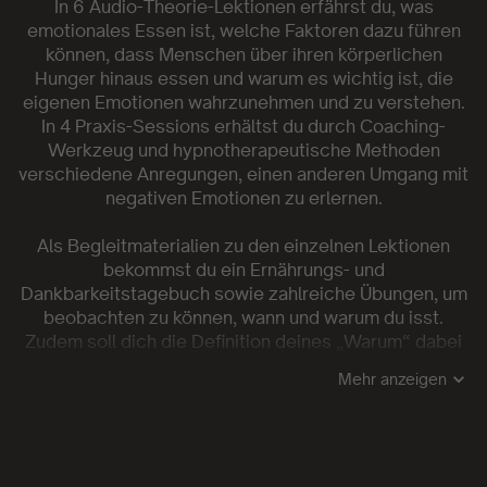
In 6 Audio-Theorie-Lektionen erfährst du, was
emotionales Essen ist, welche Faktoren dazu führen
können, dass Menschen über ihren körperlichen
Hunger hinaus essen und warum es wichtig ist, die
eigenen Emotionen wahrzunehmen und zu verstehen.
In 4 Praxis-Sessions erhältst du durch Coaching-
Werkzeug und hypnotherapeutische Methoden
verschiedene Anregungen, einen anderen Umgang mit
negativen Emotionen zu erlernen.
Als Begleitmaterialien zu den einzelnen Lektionen
bekommst du ein Ernährungs- und
Dankbarkeitstagebuch sowie zahlreiche Übungen, um
beobachten zu können, wann und warum du isst.
Zudem soll dich die Definition deines „Warum“ dabei
unterstützen, Fokus und Motivation für ein
Mehr anzeigen
gesünderes Essverhalten zu stärken und den
Mehrwert einer bewussten Ernährung zu verstehen.
Lerne durch den ganzheitlichen Ansatz dieses Kurses
und Julias langjähriger Erfahrung, dein Essverhalten zu