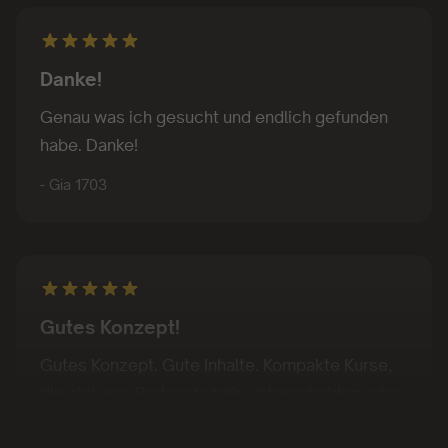
Danke!
Genau was ich gesucht und endlich gefunden
habe. Danke!
- Gia 1703
Gutes Konzept!
Gutes Konzept. Gute Inhalte. Kompakte Kurse,
die sich von Podcasts teils unterscheiden oder
abheben
- Juan Sanchez