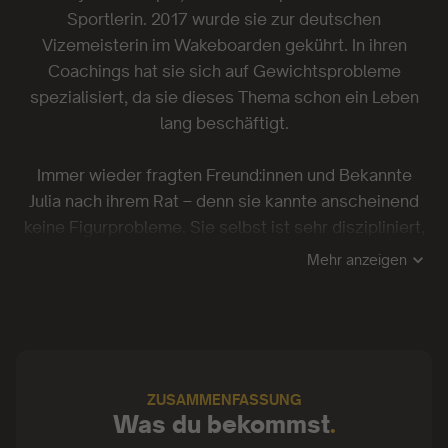
Sportlerin. 2017 wurde sie zur deutschen
Vizemeisterin im Wakeboarden gekührt. In ihren
Coachings hat sie sich auf Gewichtsprobleme
spezialisiert, da sie dieses Thema schon ein Leben
lang beschäftigt.
Immer wieder fragten Freund:innen und Bekannte
Julia nach ihrem Rat – denn sie kannte anscheinend
keine Figurprobleme. Sie selbst ist sehr diszipliniert,
folglich hatten ihre anfänglichen Tipps etwas mit
Mehr anzeigen
Disziplin zu tun. Erst Jahre später, während ihrer
Coaching-Ausbildung, ging ihr das entscheidende
Licht auf: Disziplin ist nicht die Stellschraube, die
über eine schlanke Figur entscheidet – die
wichtigste Stellschraube ist das eigene Denken, das
ZUSAMMENFASSUNG
Mindset!
Was du bekommst
.