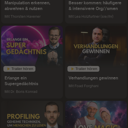
Manipulation erkennen,
Besser kommen: häufigere
abwehren & nutzen
& intensivere Org//smen
Mit
Thorsten Havener
Mit
Lea Holzfurtner (sie/ihr)
Trailer hören
Trailer hören
Erlange ein
Verhandlungen gewinnen
Supergedächtnis
Mit
Foad Forghani
Mit
Dr. Boris Konrad