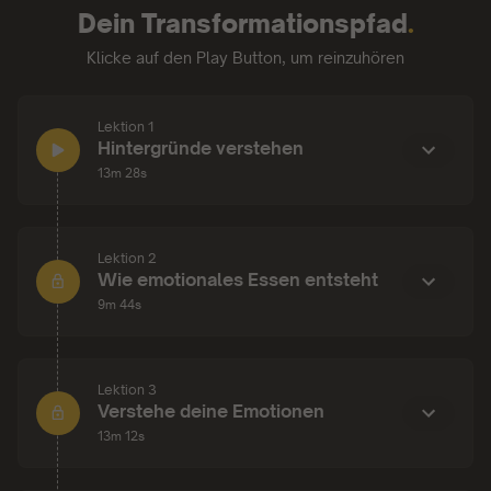
Dein Transformationspfad
.
beobachten und zu hinterfragen!
Klicke auf den Play Button, um reinzuhören
Dieser Audiokurs beinhaltet kein Heilversprechen,
keine wissenschaftlich belegten Methoden und
ersetzt keine Psychotherapie, sondern soll mit
Lektion 1
Vorurteilen und Stigmata aufräumen und durch Liebe
Lektion 1:
Hintergründe verstehen
und Mitgefühl dir selbst gegenüber ein erster Impuls
13m 28s
zur Veränderung sein!
Lektion 2
Lektion 2:
Wie emotionales Essen entsteht
9m 44s
Lektion 3
Lektion 3:
Verstehe deine Emotionen
13m 12s