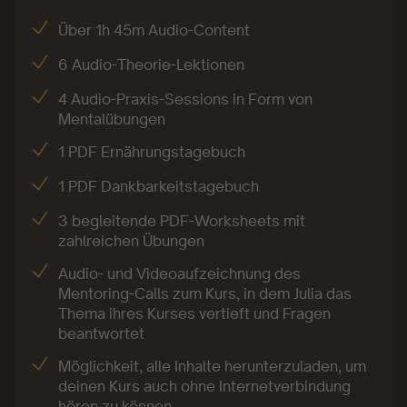
Damit war die Idee zu Shine Coaching geboren! In
Über 1h 45m Audio-Content
ihren Programmen sucht sie heute gemeinsam mit
ihren Klient:innen die Lösung dort, wo das Problem
6 Audio-Theorie-Lektionen
überhaupt entstanden ist – nämlich im Kopf! So wird
4 Audio-Praxis-Sessions in Form von
das Gewichtsziel nicht künstlich durch einen straffen
Mentalübungen
Diätplan erreicht, sondern durch inneres,
1 PDF Ernährungstagebuch
authentisches Gesundwerden!
1 PDF Dankbarkeitstagebuch
Unter dem Namen LIFESTYLE SCHLANK findet man
3 begleitende PDF-Worksheets mit
Julias Buch, ihren Podcast und auch ihr 10-wöchiges
zahlreichen Übungen
Online-Programm, mit dem sie schon zahlreichen
Menschen geholfen hat, ein entspannteres und
Audio- und Videoaufzeichnung des
Mentoring-Calls zum Kurs, in dem Julia das
liebevolleres Verhältnis zum eigenen Körper, dem
Thema ihres Kurses vertieft und Fragen
Essverhalten und vor allem zu sich selbst
beantwortet
aufzubauen!
Möglichkeit, alle Inhalte herunterzuladen, um
deinen Kurs auch ohne Internetverbindung
hören zu können