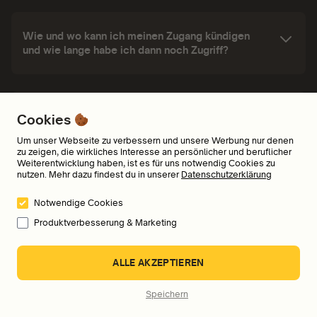
Wie und wo kann ich meinen Zugang kündigen
und wie lange habe ich dann noch Zugriff?
Wie sind die Kurse aufgebaut und wie
Cookies
konsumiere ich sie?
Um unser Webseite zu verbessern und unsere Werbung nur denen
zu zeigen, die wirkliches Interesse an persönlicher und beruflicher
Weiterentwicklung haben, ist es für uns notwendig Cookies zu
nutzen. Mehr dazu findest du in unserer
Datenschutzerklärung
Wo und auf welchen Geräten kann ich meine
Notwendige Cookies
Audiokurse hören?
Produktverbesserung & Marketing
ALLE AKZEPTIEREN
Welche Zahlungsmöglichkeiten bietet ihr an?
Speichern