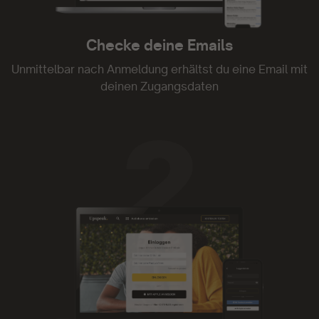
- Constanze Seefried
Checke deine Emails
Unmittelbar nach Anmeldung erhältst du eine Email mit
deinen Zugangsdaten
Upspeak ist genial.
Upspeak ist genial. Ich habe oft nicht die Zeit
Videos zu folgen oder gar Texte zu lesen.
Audiodateien kann man auch mal nebenbei oder
beim Spaziergang mit dem Hund genießen. Und
die Mentoren sind einfach klasse! Weiter so!
- Kim Marcy