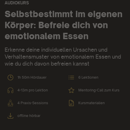
AUDIOKURS
Audiokurs:
Selbstbestimmt im eigenen
Körper: Befreie dich von
emotionalem Essen
Erkenne deine individuellen Ursachen und
Verhaltensmuster von emotionalem Essen und
wie du dich davon befreien kannst
1h 50m Hördauer
6 Lektionen
4-13m pro Lektion
Mentoring-Call zum Kurs
4 Praxis-Sessions
Kursmaterialien
offline hörbar