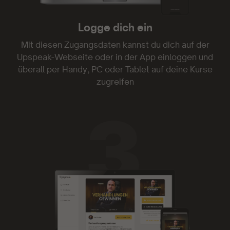
Logge dich ein
Danke!
Mit diesen Zugangsdaten kannst du dich auf der
Genau was ich gesucht und endlich gefunden
Upspeak-Webseite oder in der App einloggen und
habe. Danke!
überall per Handy, PC oder Tablet auf deine Kurse
zugreifen
- Gia 1703