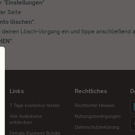
r "
Einstellungen
"
er Seite
onto löschen"
.
r deinen Lösch-Vorgang ein und tippe anschließend 
HEN"
.
Links
Rechtliches
D
7 Tage kostenlos testen
Rechtlicher Hinweis
Alle Audiokurse
Nutzungsbedingungen
entdecken
Datenschutzerklärung
Female Business Bundle