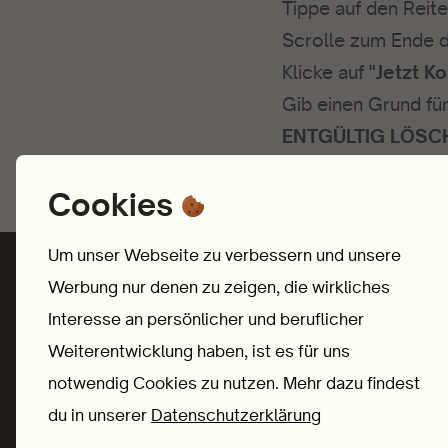
Tippe auf den Reite
Scrolle zum Ende d
Klicke auf
"Jetzt K
Gib einen Grund fü
ENTGÜLTIG LÖSC
Cookies
Um unser Webseite zu verbessern und unsere
Werbung nur denen zu zeigen, die wirkliches
Interesse an persönlicher und beruflicher
Weiterentwicklung haben, ist es für uns
Dein Mentor im Ohr
notwendig Cookies zu nutzen. Mehr dazu findest
du in unserer
Datenschutzerklärung